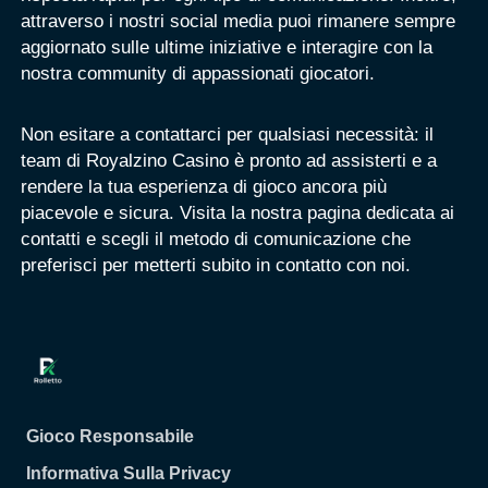
attraverso i nostri social media puoi rimanere sempre
aggiornato sulle ultime iniziative e interagire con la
nostra community di appassionati giocatori.
Non esitare a contattarci per qualsiasi necessità: il
team di Royalzino Casino è pronto ad assisterti e a
rendere la tua esperienza di gioco ancora più
piacevole e sicura. Visita la nostra pagina dedicata ai
contatti e scegli il metodo di comunicazione che
preferisci per metterti subito in contatto con noi.
Gioco Responsabile
Informativa Sulla Privacy