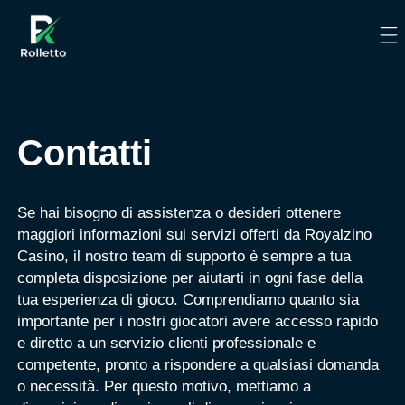
Contatti
Se hai bisogno di assistenza o desideri ottenere
maggiori informazioni sui servizi offerti da Royalzino
Casino, il nostro team di supporto è sempre a tua
completa disposizione per aiutarti in ogni fase della
tua esperienza di gioco. Comprendiamo quanto sia
importante per i nostri giocatori avere accesso rapido
e diretto a un servizio clienti professionale e
competente, pronto a rispondere a qualsiasi domanda
o necessità. Per questo motivo, mettiamo a