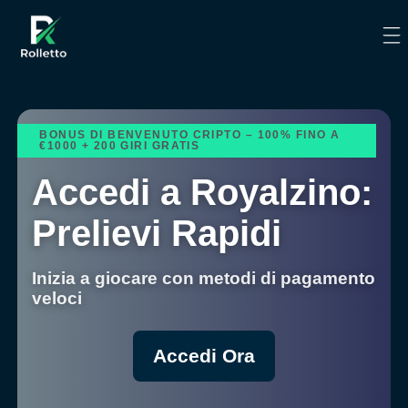
BONUS DI BENVENUTO CRIPTO – 100% FINO A
€1000 + 200 GIRI GRATIS
Accedi a Royalzino:
Prelievi Rapidi
Inizia a giocare con metodi di pagamento
veloci
Accedi Ora