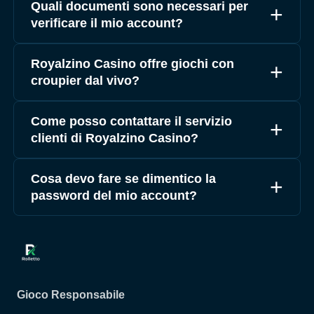
Quali documenti sono necessari per
verificare il mio account?
Royalzino Casino offre giochi con
croupier dal vivo?
Come posso contattare il servizio
clienti di Royalzino Casino?
Cosa devo fare se dimentico la
password del mio account?
Gioco Responsabile