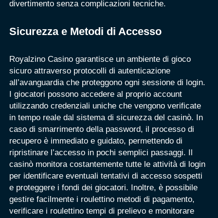
divertimento senza complicazioni tecniche.
Sicurezza e Metodi di Accesso
Royalzino Casino garantisce un ambiente di gioco
sicuro attraverso protocolli di autenticazione
all’avanguardia che proteggono ogni sessione di login.
I giocatori possono accedere al proprio account
utilizzando credenziali uniche che vengono verificate
in tempo reale dal sistema di sicurezza del casinò. In
caso di smarrimento della password, il processo di
recupero è immediato e guidato, permettendo di
ripristinare l’accesso in pochi semplici passaggi. Il
casinò monitora costantemente tutte le attività di login
per identificare eventuali tentativi di accesso sospetti
e proteggere i fondi dei giocatori. Inoltre, è possibile
gestire facilmente i roulettino metodi di pagamento,
verificare i roulettino tempi di prelievo e monitorare