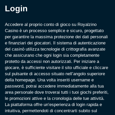
Login
Accedere al proprio conto di gioco su Royalzino
Casino è un processo semplice e sicuro, progettato
per garantire la massima protezione dei dati personali
e finanziari dei giocatori. Il sistema di autenticazione
del casinò utilizza tecnologie di crittografia avanzate
che assicurano che ogni login sia completamente
protetto da accessi non autorizzati. Per iniziare a
giocare, è sufficiente visitare il sito ufficiale e cliccare
sul pulsante di accesso situato nell’angolo superiore
della homepage. Una volta inseriti username e
password, potrai accedere immediatamente alla tua
area personale dove troverai tutti i tuoi giochi preferiti,
le promozioni attive e la cronologia delle tue attività.
La piattaforma offre un’esperienza di login rapida e
intuitiva, permettendoti di concentrarti subito sul