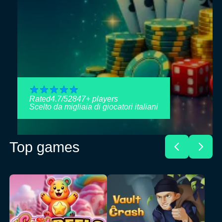
Rated
4.7
/
5
2847
+ players
Scelto da migliaia di giocatori italiani
Top games