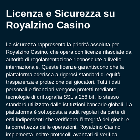
Licenza e Sicurezza su
Royalzino Casino
La sicurezza rappresenta la priorità assoluta per
Royalzino Casino, che opera con licenze rilasciate da
autorità di regolamentazione riconosciute a livello
internazionale. Queste licenze garantiscono che la
piattaforma aderisca a rigorosi standard di equità,
trasparenza e protezione dei giocatori. Tutti i dati
personali e finanziari vengono protetti mediante
tecnologie di crittografia SSL a 256 bit, lo stesso
standard utilizzato dalle istituzioni bancarie globali. La
piattaforma è sottoposta a audit regolari da parte di
enti indipendenti che verificano l’integrità dei giochi e
la correttezza delle operazioni. Royalzino Casino
implementa inoltre protocolli avanzati di verifica