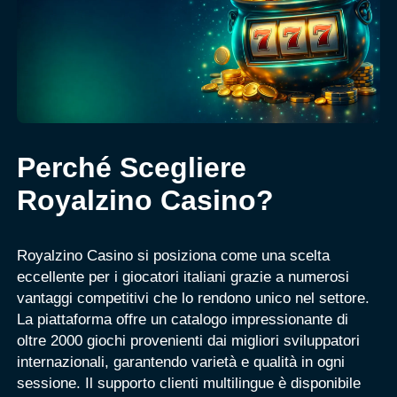
Perché Scegliere
Royalzino Casino?
Royalzino Casino si posiziona come una scelta
eccellente per i giocatori italiani grazie a numerosi
vantaggi competitivi che lo rendono unico nel settore.
La piattaforma offre un catalogo impressionante di
oltre 2000 giochi provenienti dai migliori sviluppatori
internazionali, garantendo varietà e qualità in ogni
sessione. Il supporto clienti multilingue è disponibile