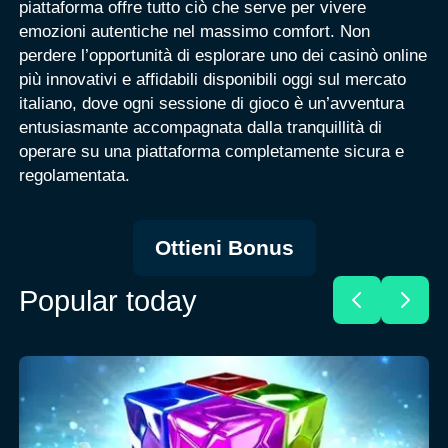
piattaforma offre tutto ciò che serve per vivere
emozioni autentiche nel massimo comfort. Non
perdere l’opportunità di esplorare uno dei casinò online
più innovativi e affidabili disponibili oggi sul mercato
italiano, dove ogni sessione di gioco è un’avventura
entusiasmante accompagnata dalla tranquillità di
operare su una piattaforma completamente sicura e
regolamentata.
Ottieni Bonus
Popular today