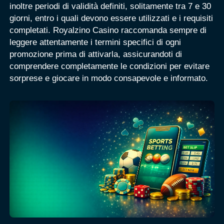
inoltre periodi di validità definiti, solitamente tra 7 e 30
giorni, entro i quali devono essere utilizzati e i requisiti
completati. Royalzino Casino raccomanda sempre di
leggere attentamente i termini specifici di ogni
promozione prima di attivarla, assicurandoti di
comprendere completamente le condizioni per evitare
sorprese e giocare in modo consapevole e informato.