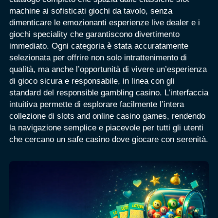
machine ai sofisticati giochi da tavolo, senza
dimenticare le emozionanti esperienze live dealer e i
giochi speciality che garantiscono divertimento
immediato. Ogni categoria è stata accuratamente
selezionata per offrire non solo intrattenimento di
qualità, ma anche l’opportunità di vivere un’esperienza
di gioco sicura e responsabile, in linea con gli
standard del responsible gambling casino. L’interfaccia
intuitiva permette di esplorare facilmente l’intera
collezione di slots and online casino games, rendendo
la navigazione semplice e piacevole per tutti gli utenti
che cercano un safe casino dove giocare con serenità.