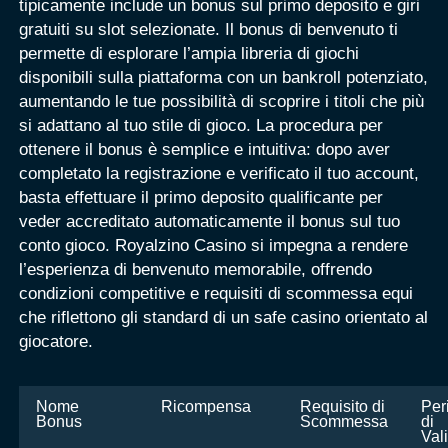
tipicamente include un bonus sul primo deposito e giri
gratuiti su slot selezionate. Il bonus di benvenuto ti
permette di esplorare l’ampia libreria di giochi
disponibili sulla piattaforma con un bankroll potenziato,
aumentando le tue possibilità di scoprire i titoli che più
si adattano al tuo stile di gioco. La procedura per
ottenere il bonus è semplice e intuitiva: dopo aver
completato la registrazione e verificato il tuo account,
basta effettuare il primo deposito qualificante per
veder accreditato automaticamente il bonus sul tuo
conto gioco. Royalzino Casino si impegna a rendere
l’esperienza di benvenuto memorabile, offrendo
condizioni competitive e requisiti di scommessa equi
che riflettono gli standard di un safe casino orientato al
giocatore.
Nome
Ricompensa
Requisito di
Per
Bonus
Scommessa
di
Vali