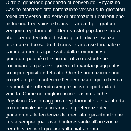
Oltre al generoso pacchetto di benvenuto, Royalzino
Casino mantiene alta l’attenzione verso i suoi giocatori
fedeli attraverso una serie di promozioni ricorrenti che
includono free spins e bonus ricarica. I giri gratuiti
vengono regolarmente offerti su slot popolari e nuovi
titoli, permettendoti di testare giochi diversi senza
intaccare il tuo saldo. Il bonus ricarica settimanale è
particolarmente apprezzato dalla community di
giocatori, poiché offre un incentivo costante per
continuare a giocare e godere dei vantaggi aggiuntivi
su ogni deposito effettuato. Queste promozioni sono
progettate per mantenere l’esperienza di gioco fresca
e stimolante, offrendo sempre nuove opportunità di
vincita. Come nei migliori online casino, anche
Royalzino Casino aggiorna regolarmente la sua offerta
promozionale per allinearsi alle preferenze dei
giocatori e alle tendenze del mercato, garantendo che
ci sia sempre qualcosa di interessante all’orizzonte
per chi sceglie di giocare sulla piattaforma.