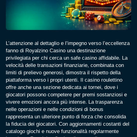
L’attenzione al dettaglio e l’impegno verso l’eccellenza
fanno di Royalzino Casino una destinazione
privilegiata per chi cerca un safe casino affidabile. La
velocità delle transazioni finanziarie, combinata con
limiti di prelievo generosi, dimostra il rispetto della
piattaforma verso i propri utenti. Il casino roulettino
offre anche una sezione dedicata ai tornei, dove i
giocatori possono competere per premi sostanziosi e
vivere emozioni ancora più intense. La trasparenza
nelle operazioni e nelle condizioni di bonus
rappresenta un ulteriore punto di forza che consolida
la fiducia dei giocatori. Con aggiornamenti costanti del
catalogo giochi e nuove funzionalità regolarmente