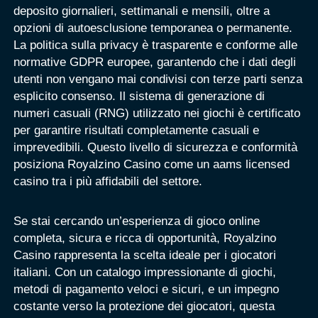
deposito giornalieri, settimanali e mensili, oltre a
opzioni di autoesclusione temporanea o permanente.
La politica sulla privacy è trasparente e conforme alle
normative GDPR europee, garantendo che i dati degli
utenti non vengano mai condivisi con terze parti senza
esplicito consenso. Il sistema di generazione di
numeri casuali (RNG) utilizzato nei giochi è certificato
per garantire risultati completamente casuali e
imprevedibili. Questo livello di sicurezza e conformità
posiziona Royalzino Casino come un aams licensed
casino tra i più affidabili del settore.
Se stai cercando un’esperienza di gioco online
completa, sicura e ricca di opportunità, Royalzino
Casino rappresenta la scelta ideale per i giocatori
italiani. Con un catalogo impressionante di giochi,
metodi di pagamento veloci e sicuri, e un impegno
costante verso la protezione dei giocatori, questa