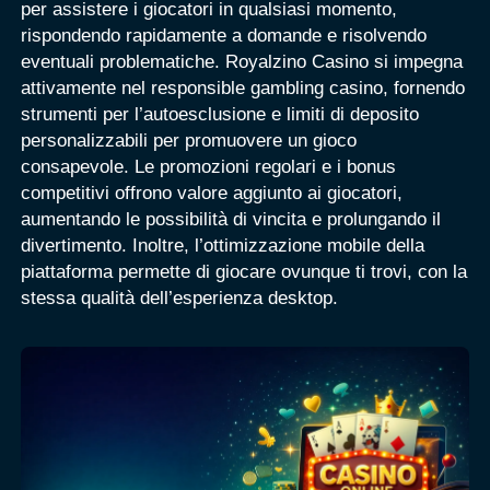
per assistere i giocatori in qualsiasi momento,
rispondendo rapidamente a domande e risolvendo
eventuali problematiche. Royalzino Casino si impegna
attivamente nel responsible gambling casino, fornendo
strumenti per l’autoesclusione e limiti di deposito
personalizzabili per promuovere un gioco
consapevole. Le promozioni regolari e i bonus
competitivi offrono valore aggiunto ai giocatori,
aumentando le possibilità di vincita e prolungando il
divertimento. Inoltre, l’ottimizzazione mobile della
piattaforma permette di giocare ovunque ti trovi, con la
stessa qualità dell’esperienza desktop.