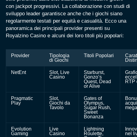
con jackpot progressivi. La collaborazione con studi di
sviluppo leader garantisce anche che i giochi siano
regolarmente testati per equità e casualità. Ecco una
panoramica dei principali provider presenti su
Royalzino Casino e alcuni dei loro titoli più popolari:
Provider
Tipologia
Titoli Popolari
Carat
di Giochi
Disti
NetEnt
Slot, Live
Starburst,
Grafi
Casino
Gonzo’s
eccel
Quest, Dead
RTP 
or Alive
Pragmatic
Slot,
Gates of
Bonu
Play
Giochi da
Olympus,
acqui
Tavolo
Sugar Rush,
mega
Sweet
Bonanza
Evolution
Live
Lightning
Inno
Gaming
Casino
Roulette,
nel li