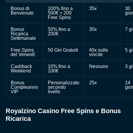
Bonus di
100% fino a
35x
30
Benvenuto
500€ + 200
gior
Free Spins
Bonus
50% fino a
30x
7 gi
Ricarica
200€
Settimanale
Free Spins
50 Giri Gratuiti
40x sulle
5 gi
del Venerdì
vincite
Cashback
10% fino a
Nessuno
3 gi
Weekend
100€
Bonus
Personalizzato
25x
14
Compleanno
secondo
gior
VIP
livello
Royalzino Casino Free Spins e Bonus
Ricarica